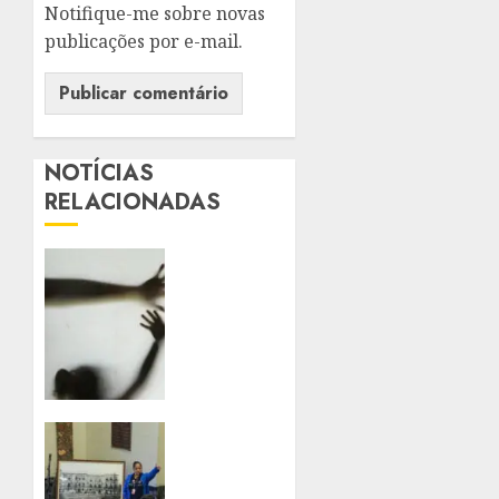
Notifique-me sobre novas
publicações por e-mail.
NOTÍCIAS
RELACIONADAS
SANCIONADA
LEI
QUE
AMPLIA
PENAS
PARA
VIOLÊNCIA
SEXUAL
PALÁCIO
CONTRA
TIRADENTES
CRIANÇAS
BATE