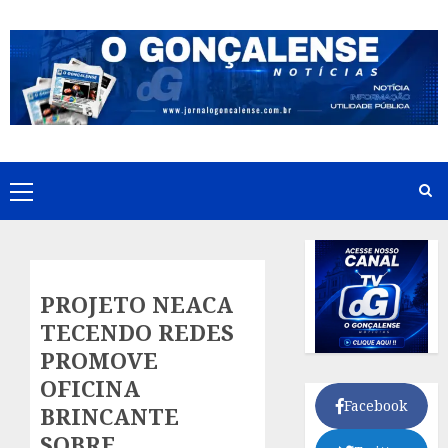
Skip
to
content
Primary
Menu
PROJETO NEACA
TECENDO REDES
PROMOVE
OFICINA
Facebook
BRINCANTE
SOBRE