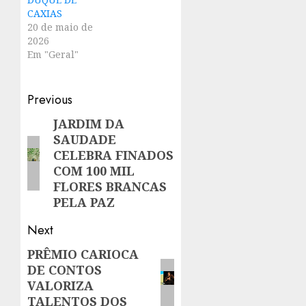
CAXIAS
20 de maio de
2026
Em "Geral"
Post
Previous
navigation
JARDIM DA
Previous
SAUDADE
post:
CELEBRA FINADOS
COM 100 MIL
FLORES BRANCAS
PELA PAZ
Next
PRÊMIO CARIOCA
Next
DE CONTOS
post:
VALORIZA
TALENTOS DOS