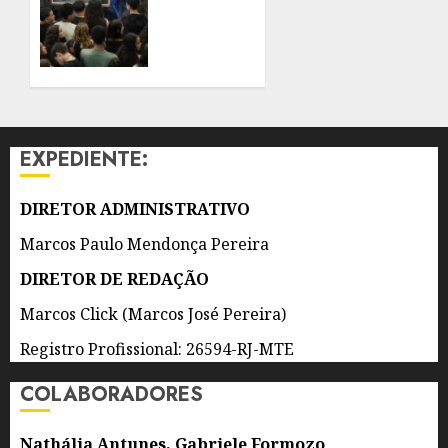
E
MAIOR
ADOLESCENTES
RECORDE
DE
8 DE
PÚBLICO
AGOSTO
EM
DE 2026
QUATRO
0
ANOS
EXPEDIENTE:
7 DE
AGOSTO
DIRETOR ADMINISTRATIVO
DE 2026
0
Marcos Paulo Mendonça Pereira
DIRETOR DE REDAÇÃO
Marcos Click (Marcos José Pereira)
Registro Profissional: 26594-RJ-MTE
COLABORADORES
Nathália Antunes, Gabriele Formozo