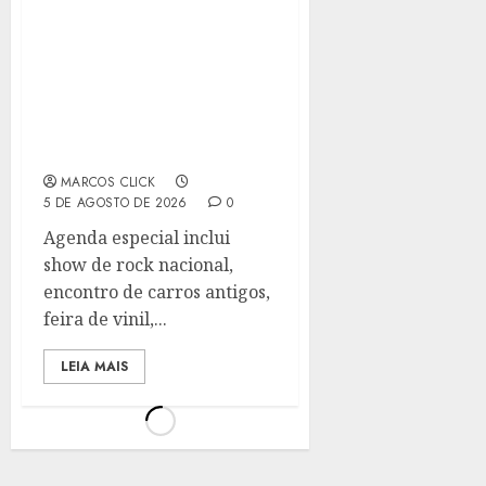
SÃO GONÇALO
SHOPPING REÚNE
MÚSICA, GASTRONOMIA,
CULTURA E LAZER EM
PROGRAMAÇÃO
GRATUITA DE AGOSTO
MARCOS CLICK
5 DE AGOSTO DE 2026
0
Agenda especial inclui
show de rock nacional,
encontro de carros antigos,
feira de vinil,...
LEIA MAIS