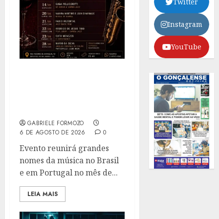
Twitter
Instagram
YouTube
FESTIVAL BOSSA & JAZZ
ESTREIA NA VINOTECA
DO VISCONDE, EM
BOTAFOGO
GABRIELE FORMOZO
6 DE AGOSTO DE 2026
0
Evento reunirá grandes
nomes da música no Brasil
e em Portugal no mês de...
LEIA MAIS