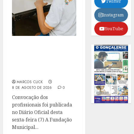
Twitter
Instagram
YouTube
REDE MUNICIPAL DE
NITERÓI GANHA
REFORÇO DE 300
AGENTES DE APOIO
ESCOLAR
MARCOS CLICK
8 DE AGOSTO DE 2026
0
Convocação dos
profissionais foi publicada
no Diário Oficial desta
sexta-feira (7) A Fundação
Municipal...