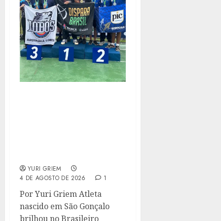
GONÇALENSE
CONQUISTA OURO E
PRATA NO CAMPEONATO
BRASILEIRO DE TIRO
COM ARCO APÓS
SUPERAR LESÃO
YURI GRIEM
4 DE AGOSTO DE 2026
1
Por Yuri Griem Atleta
nascido em São Gonçalo
brilhou no Brasileiro