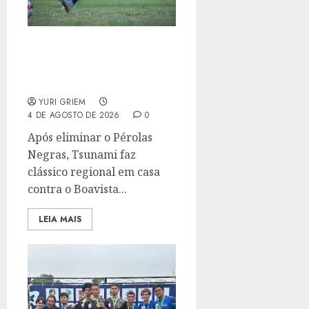
MARICÁ F.C. INICIA
DISPUTA POR VAGA NA
SEMIFINAL DA COPA RIO
YURI GRIEM
4 DE AGOSTO DE 2026
0
Após eliminar o Pérolas
Negras, Tsunami faz
clássico regional em casa
contra o Boavista...
LEIA MAIS