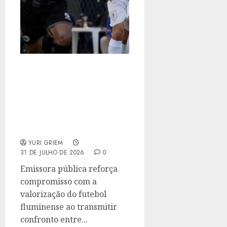
TV ALERJ TRANSMITE
FINAL ENTRE
AMERICANO E RESENDE
E LEVA A DECISÃO DO
CARIOCÃO A2 PARA
TODO O ESTADO
YURI GRIEM
31 DE JULHO DE 2026
0
Emissora pública reforça
compromisso com a
valorização do futebol
fluminense ao transmitir
confronto entre...