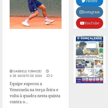
Twitter
Instagram
YouTube
HENRIQUE VIALLE
APLICA BICICLETA E
BRASIL DERROTA O
URUGUAI COM
AUTORIDADE NO SUL-
AMERICANO DE 16 ANOS
GABRIELE FORMOZO
6 DE AGOSTO DE 2026
0
Equipe superou a
Venezuela na terça-feira e
volta à quadra nesta quinta
contra o...