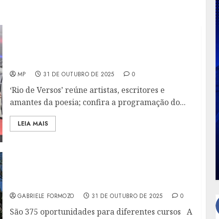
FESTIVAL INTERNACIONAL EM MARICÁ
DESTACA A POESIA COMO INSTRUMENTO DE
TRANSFORMAÇÃO SOCIAL
MP
31 DE OUTUBRO DE 2025
0
‘Rio de Versos’ reúne artistas, escritores e
amantes da poesia; confira a programação do...
LEIA MAIS
UERJ 2026: INSCRIÇÕES ABERTAS PARA
SELEÇÃO VIA NOTA DO ENEM
GABRIELE FORMOZO
31 DE OUTUBRO DE 2025
0
São 375 oportunidades para diferentes cursos A