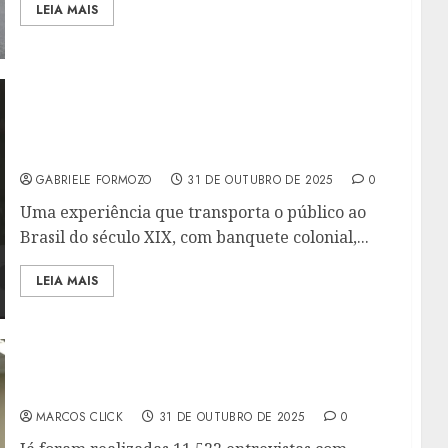
LEIA MAIS
HISTÓRIA SERVIDA À MESA: EVENTO DO
SOBRADO DA CIDADE UNE GASTRONOMIA E
MEMÓRIA NO CORAÇÃO DO RIO
GABRIELE FORMOZO
31 DE OUTUBRO DE 2025
0
Uma experiência que transporta o público ao
Brasil do século XIX, com banquete colonial,...
LEIA MAIS
PESQUISA “NITERÓI QUE SOMOS” ENTRA NA
FASE FINAL DE COLETA DE DADOS
MARCOS CLICK
31 DE OUTUBRO DE 2025
0