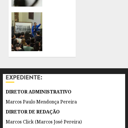
PARA
VIOLÊNCIA
SEXUAL
PALÁCIO
CONTRA
TIRADENTES
CRIANÇAS
BATE
E
MAIOR
ADOLESCENTES
RECORDE
DE
8 DE
PÚBLICO
AGOSTO
EM
DE 2026
QUATRO
0
ANOS
EXPEDIENTE:
7 DE
AGOSTO
DIRETOR ADMINISTRATIVO
DE 2026
0
Marcos Paulo Mendonça Pereira
DIRETOR DE REDAÇÃO
Marcos Click (Marcos José Pereira)