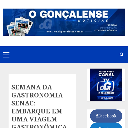
Skip
to
content
Primary
Menu
SEMANA DA
GASTRONOMIA
SENAC:
EMBARQUE EM
Facebook
UMA VIAGEM
GASTRONÔMICA