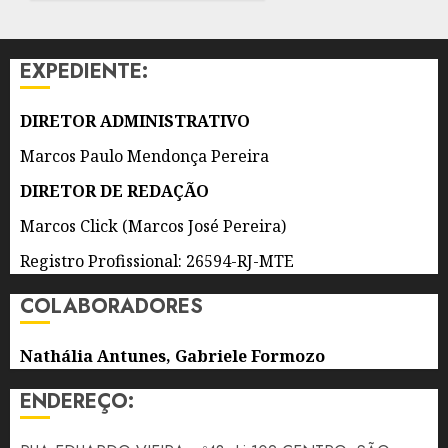
INICIAIS
0
DO
IDEB,
EXPEDIENTE:
PRINCIPAL
INDICADOR
DE
DIRETOR ADMINISTRATIVO
QUALIDADE
Marcos Paulo Mendonça Pereira
DA
EDUCAÇÃO
DIRETOR DE REDAÇÃO
Marcos Click (Marcos José Pereira)
8 DE
AGOSTO
DE 2026
Registro Profissional: 26594-RJ-MTE
0
COLABORADORES
Nathália Antunes, Gabriele Formozo
ENDEREÇO: