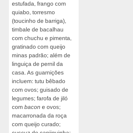
estufada, frango com
quiabo, torresmo
(toucinho de barriga),
timbale de bacalhau
com chuchu e pimenta,
gratinado com queijo
minas padrão; além de
linguiça de pernil da
casa. As guarnições
incluem: tutu bêbado
com ovos; guisado de
legumes; farofa de jiló
com
bacon
e ovos;
macarronada da roça
com queijo curado;
cuscuz de canjiquinha;