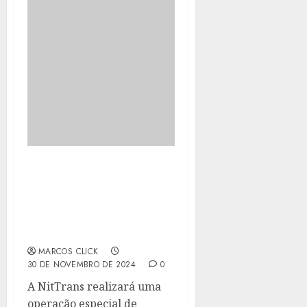
NITTRANS PREPARA
OPERAÇÃO DE TRÂNSITO
EM APOIO A PARADA DO
ORGULHO LGBTQIAPN+,
EM ICARAÍ
MARCOS CLICK
30 DE NOVEMBRO DE 2024
0
A NitTrans realizará uma
operação especial de