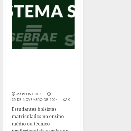
AGORA É LEI: BOLSISTAS
DO SISTEMA “S” TÊM
DIREITO À GRATUIDADE
NO TRANSPORTE
PÚBLICO
MARCOS CLICK
30 DE NOVEMBRO DE 2024
0
Estudantes bolsistas
matriculados no ensino
médio ou técnico