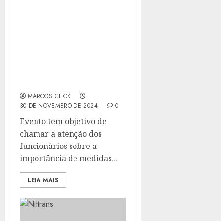
COMPANHIA DE LIMPEZA
DE NITERÓI (CLIN)
PROMOVE EVENTO
SOBRE A SEMANA
INTERNA DE PREVENÇÃO
DE ACIDENTES DO
TRABALHO
MARCOS CLICK
30 DE NOVEMBRO DE 2024
0
Evento tem objetivo de
chamar a atenção dos
funcionários sobre a
importância de medidas...
LEIA MAIS