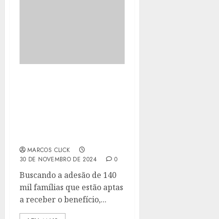
ENEL RIO REALIZA
AÇÕES PARA AMPLIAR O
NÚMERO DE
BENEFICIADOS PELA
TARIFA SOCIAL DE
ENERGIA ELÉTRICA
MARCOS CLICK
30 DE NOVEMBRO DE 2024
0
Buscando a adesão de 140
mil famílias que estão aptas
a receber o benefício,...