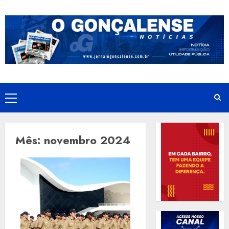
Skip
to
content
Primary
Menu
Mês:
novembro 2024