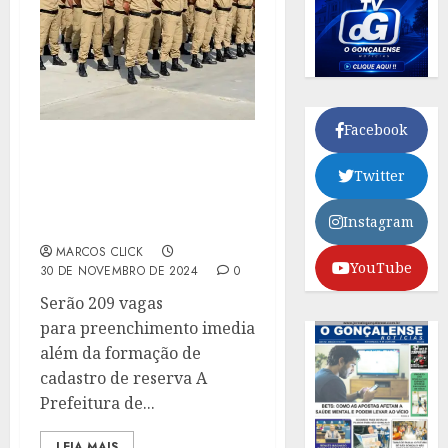
Facebook
PREFEITURA DE NITERÓI
Twitter
PUBLICA EDITAL DE
CONCURSO PARA A
Instagram
GUARDA MUNICIPAL
MARCOS CLICK
YouTube
30 DE NOVEMBRO DE 2024
0
Serão 209 vagas
para preenchimento imediato
além da formação de
cadastro de reserva A
Prefeitura de...
LEIA MAIS