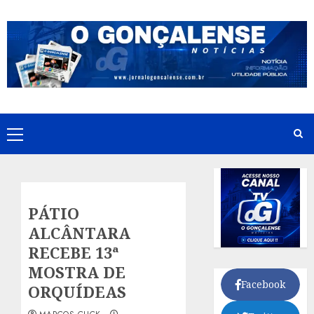
Skip
to
content
Primary
Menu
PÁTIO
ALCÂNTARA
RECEBE 13ª
MOSTRA DE
Facebook
ORQUÍDEAS