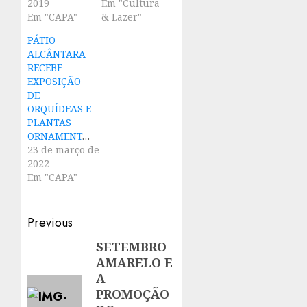
2019
Em "Cultura
Em "CAPA"
& Lazer"
PÁTIO
ALCÂNTARA
RECEBE
EXPOSIÇÃO
DE
ORQUÍDEAS E
PLANTAS
ORNAMENTAIS
23 de março de
2022
Em "CAPA"
Post
Previous
navigation
SETEMBRO
Previous
AMARELO E
post:
A
PROMOÇÃO