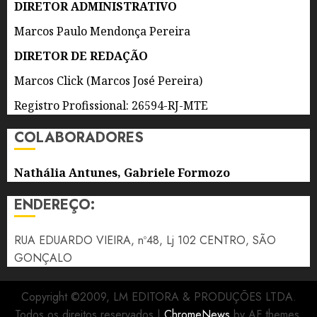
FEIRA
DIRETOR ADMINISTRATIVO
(7)
Marcos Paulo Mendonça Pereira
7 DE
DIRETOR DE REDAÇÃO
AGOSTO
DE 2026
Marcos Click (Marcos José Pereira)
0
Registro Profissional: 26594-RJ-MTE
COLABORADORES
Nathália Antunes, Gabriele Formozo
ENDEREÇO:
RUA EDUARDO VIEIRA, nº48, Lj 102 CENTRO, SÃO
GONÇALO
Copyright ©2009, LM EDITORA & PRODUÇÕES LTDA.
Todos os direitos reservados
|
ChromeNews
by AF themes.