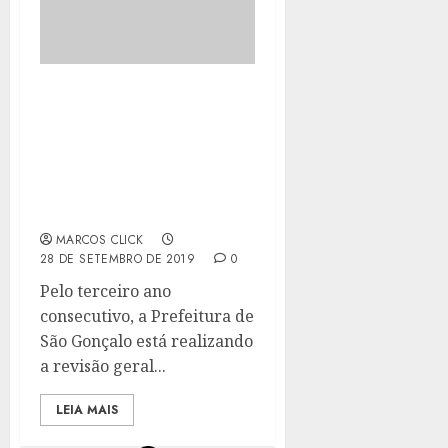
PREFEITURA
ENCAMINHA PARA A
CÂMARA PROJETO DE LEI
COM NOVO REAJUSTE
PARA SERVIDORES
GONÇALENSES
MARCOS CLICK
28 DE SETEMBRO DE 2019
0
Pelo terceiro ano
consecutivo, a Prefeitura de
São Gonçalo está realizando
a revisão geral...
LEIA MAIS