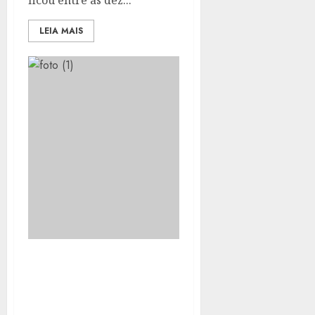
ficou entre as dez...
LEIA MAIS
DINEY MARINS É
LANÇADO PRÉ-
CANDIDATO EM
ENCONTRO NACIONAL