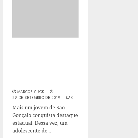
ADOLESCENTE DO
CENTRO DE
ACOLHIMENTO E
CIDADANIA DE SG
RECEBE PREMIAÇÃO
ESTADUAL
MARCOS CLICK
29 DE SETEMBRO DE 2019
0
Mais um jovem de São
Gonçalo conquista destaque
estadual. Dessa vez, um
adolescente de...