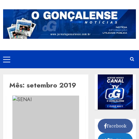
Skip
to
content
Primary
Menu
Mês:
setembro 2019
Facebook