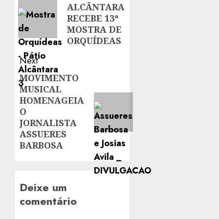
ALCÂNTARA
post:
RECEBE 13ª
MOSTRA DE
ORQUÍDEAS
Next
MOVIMENTO
Next
MUSICAL
post:
HOMENAGEIA
O
JORNALISTA
ASSUERES
BARBOSA
Deixe um
comentário