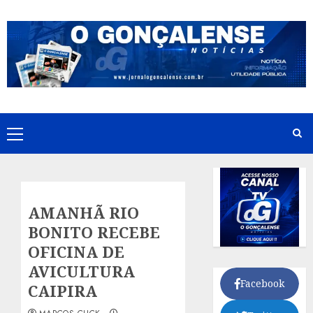
Skip
to
content
Primary
Menu
AMANHÃ RIO
BONITO RECEBE
OFICINA DE
AVICULTURA
Facebook
CAIPIRA