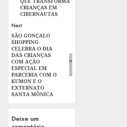
QUE TRANSFORMA
CRIANÇAS EM
CIBERNAUTAS
Next
SÃO GONÇALO
Next
SHOPPING
post:
CELEBRA O DIA
DAS CRIANÇAS
COM AÇÃO
ESPECIAL EM
PARCERIA COM O
KUMON E O
EXTERNATO
SANTA MÔNICA
Deixe um
comentário