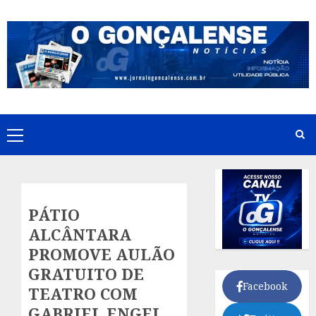
Skip
to
content
Primary
Menu
PÁTIO
ALCÂNTARA
PROMOVE AULÃO
GRATUITO DE
Facebook
TEATRO COM
GABRIEL ENGEL