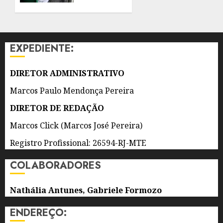
AGOSTO
ANOS
DE 2026
INICIAIS
0
DO
IDEB,
EXPEDIENTE:
PRINCIPAL
INDICADOR
DE
DIRETOR ADMINISTRATIVO
QUALIDADE
Marcos Paulo Mendonça Pereira
DA
EDUCAÇÃO
DIRETOR DE REDAÇÃO
Marcos Click (Marcos José Pereira)
8 DE
AGOSTO
DE 2026
Registro Profissional: 26594-RJ-MTE
0
COLABORADORES
Nathália Antunes, Gabriele Formozo
ENDEREÇO: