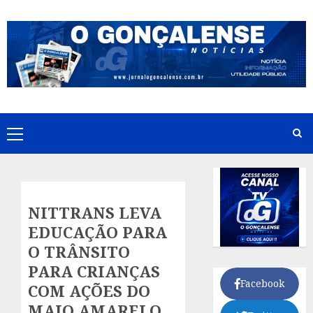
Skip
to
content
Primary
Menu
NITTRANS LEVA
EDUCAÇÃO PARA
O TRÂNSITO
PARA CRIANÇAS
Facebook
COM AÇÕES DO
MAIO AMARELO