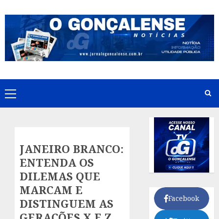
Skip
to
content
Primary
Menu
JANEIRO BRANCO:
ENTENDA OS
DILEMAS QUE
MARCAM E
Facebook
DISTINGUEM AS
GERAÇÕES X E Z