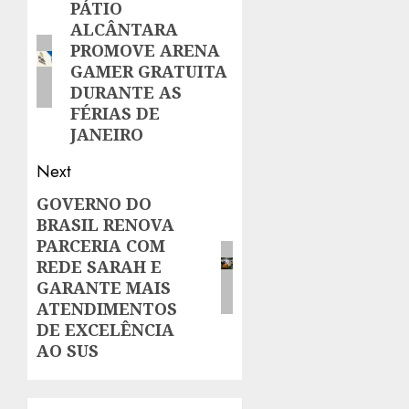
navigation
PÁTIO
Previous
ALCÂNTARA
post:
PROMOVE ARENA
GAMER GRATUITA
DURANTE AS
FÉRIAS DE
JANEIRO
Next
GOVERNO DO
Next
BRASIL RENOVA
post:
PARCERIA COM
REDE SARAH E
GARANTE MAIS
ATENDIMENTOS
DE EXCELÊNCIA
AO SUS