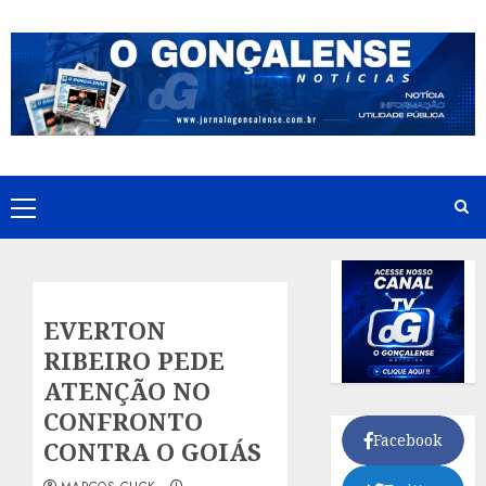
Skip
to
content
Primary
Menu
EVERTON
RIBEIRO PEDE
ATENÇÃO NO
CONFRONTO
Facebook
CONTRA O GOIÁS