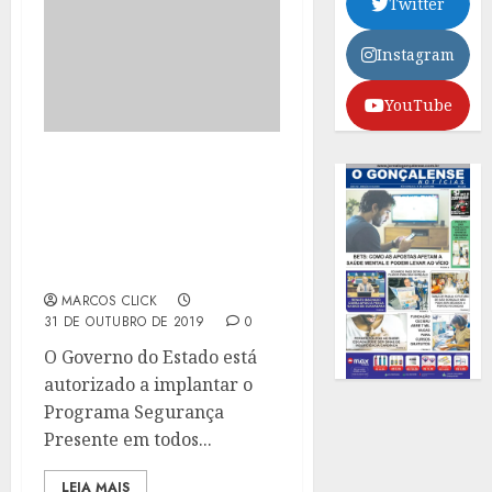
Twitter
Instagram
YouTube
AGORA É LEI:
SEGURANÇA PRESENTE
PODERÁ SER
IMPLEMENTADO EM
TODO O ESTADO
MARCOS CLICK
31 DE OUTUBRO DE 2019
0
O Governo do Estado está
autorizado a implantar o
Programa Segurança
Presente em todos...
LEIA MAIS