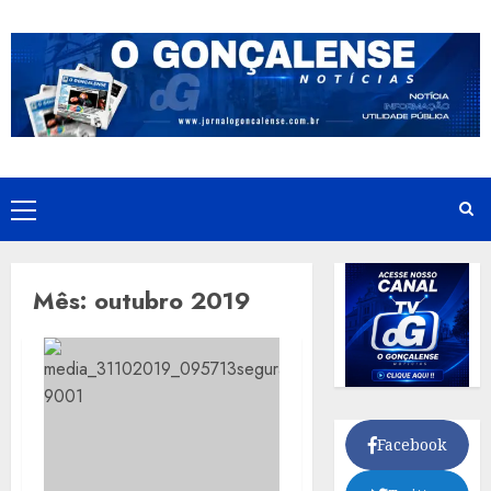
Skip
to
content
Primary
Menu
Mês:
outubro 2019
Facebook