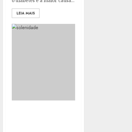
o diabetes é a maior causa...
LEIA MAIS
AUDIÊNCIA DA LOA
DEBATE ORÇAMENTO DA
EDUCAÇÃO E BAIXA