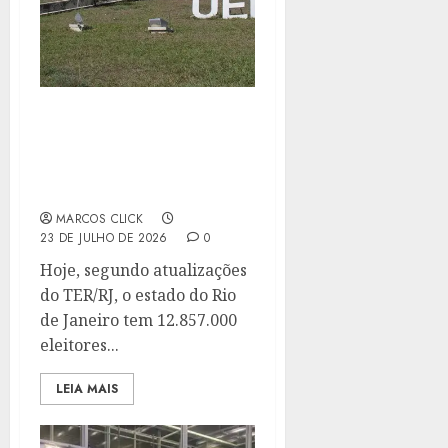
SÃO GONÇALO VOLTA A
SER O 2° MAIOR COLÉGIO
ELEITORAL DO ESTADO
RIO
MARCOS CLICK
23 DE JULHO DE 2026
0
Hoje, segundo atualizações
do TER/RJ, o estado do Rio
de Janeiro tem 12.857.000
eleitores...
LEIA MAIS