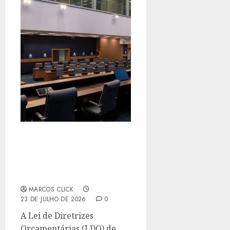
AGORA É LEI:
SANCIONADAS AS
DIRETRIZES
ORÇAMENTÁRIAS DE 2027
MARCOS CLICK
23 DE JULHO DE 2026
0
A Lei de Diretrizes
Orçamentárias (LDO) de