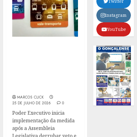
Twitter
Instagram
YouTube
APROVADA PELA ALERJ,
AMPLIAÇÃO DO BILHETE
ÚNICO INTERMUNICIPAL
PARA PETRÓPOLIS,
CACHOEIRAS DE MACACU
E RIO BONITO COMEÇA
NESTE DOMINGO
MARCOS CLICK
25 DE JULHO DE 2026
0
Poder Executivo inicia
implementação da medida
após a Assembleia
Legislativa derrubar veto e