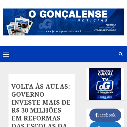
Skip
to
content
Primary
Menu
VOLTA ÀS AULAS:
GOVERNO
INVESTE MAIS DE
R$ 30 MILHÕES
Facebook
EM REFORMAS
DAS ESCOLAS DA