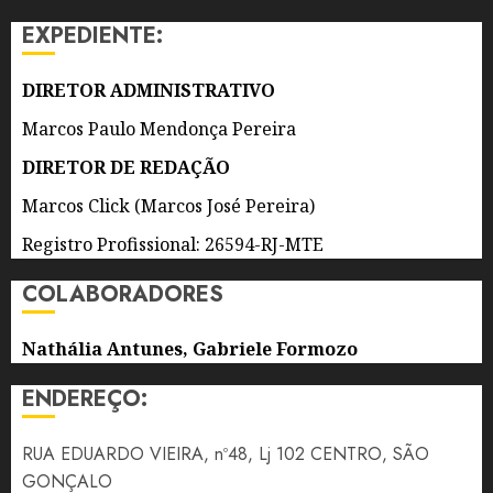
ENSINO
EXPEDIENTE:
NESTA
SEXTA-
FEIRA
DIRETOR ADMINISTRATIVO
(7)
Marcos Paulo Mendonça Pereira
7 DE
DIRETOR DE REDAÇÃO
AGOSTO
DE 2026
Marcos Click (Marcos José Pereira)
0
Registro Profissional: 26594-RJ-MTE
COLABORADORES
Nathália Antunes, Gabriele Formozo
ENDEREÇO:
RUA EDUARDO VIEIRA, nº48, Lj 102 CENTRO, SÃO
GONÇALO