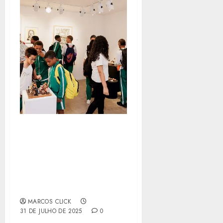
ALUNOS DO SOLAR
MENINOS DE LUZ, NO
PAVÃO-PAVÃOZINHO E
CANTAGALO, APRENDEM
A ARTE DA
XILOGRAVURA
MARCOS CLICK
31 DE JULHO DE 2025
0