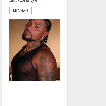
inovadoras que...
LEIA MAIS
NALDO BENNY LANÇA
MÚSICA EM CELEBRAÇÃO
AOS SEUS 25 ANOS DE