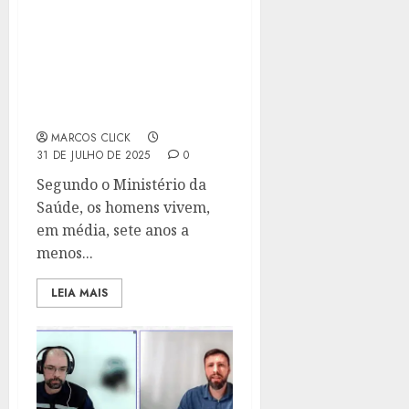
OS HOMENS VIVEM 7
ANOS A MENOS QUE AS
MULHERES!
ESPECIALISTA ALERTA
QUE O CHECK-UP ANUAL
PODE SALVAR VIDAS!
MARCOS CLICK
31 DE JULHO DE 2025
0
Segundo o Ministério da
Saúde, os homens vivem,
em média, sete anos a
menos...
LEIA MAIS