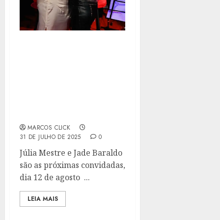
GABI MELIM CELEBRA
NOITE INESQUECÍVEL
COM DUDA BEAT NO
MANOUCHE E CONVIDA
PARA PRÓXIMAS
EDIÇÕES DO PROJETO
GABRIELAS
MARCOS CLICK
31 DE JULHO DE 2025
0
Júlia Mestre e Jade Baraldo
são as próximas convidadas,
dia 12 de agosto ...
LEIA MAIS