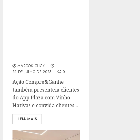
PLAZA NITERÓI SORTEIA
UMA ADEGA DE VINHOS E
12 VINHOS
SELECIONADOS NA
CAMPANHA DE DIA DOS
PAIS, QUE VALORIZA A
PATERNIDADE
RESPONSÁVEL E
AFETUOSA
MARCOS CLICK
31 DE JULHO DE 2025
0
Ação Compre&Ganhe
também presenteia clientes
do App Plaza com Vinho
Nativas e convida clientes...
LEIA MAIS