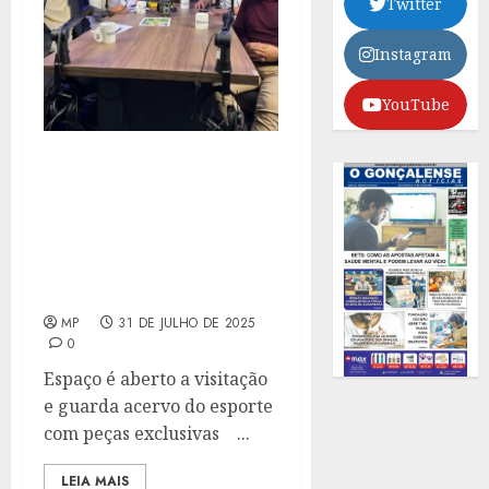
Twitter
Instagram
YouTube
TETRACAMPEÃO ZINHO
VISITA O MUSEU DA
SUDERJ E RELEMBRA
MOMENTOS DA
CARREIRA NO PODCAST
SUDERJ.INFORMA
MP
31 DE JULHO DE 2025
0
Espaço é aberto a visitação
e guarda acervo do esporte
com peças exclusivas ...
LEIA MAIS