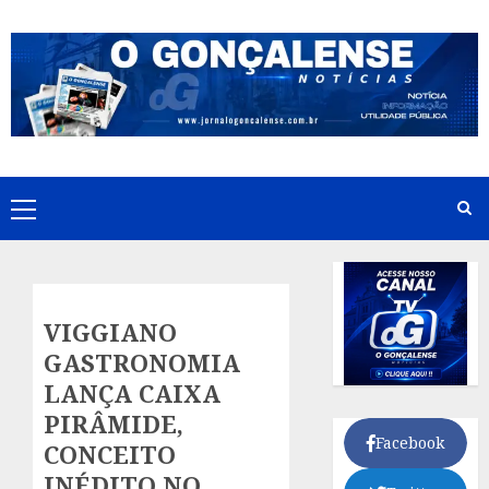
Skip
to
content
Primary
Menu
VIGGIANO
GASTRONOMIA
LANÇA CAIXA
PIRÂMIDE,
Facebook
CONCEITO
INÉDITO NO