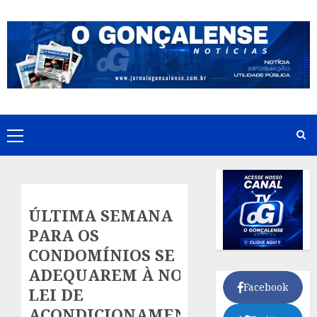
Skip
to
content
Primary
Menu
ÚLTIMA SEMANA
PARA OS
CONDOMÍNIOS SE
ADEQUAREM À NOVA
Facebook
LEI DE
ACONDICIONAMENTO