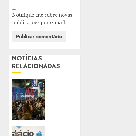
Notifique-me sobre novas
publicações por e-mail.
NOTÍCIAS
RELACIONADAS
SUPER
EL
NIÑO
COLOCA
PREVENÇÃO
DE
DESASTRES
EM
SÃO
PAUTA