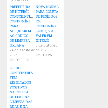
PREFEITURA
NOVA NORMA
DE NITERÓI
PARA COLETA
CONSCIENTIZA
DE RESÍDUOS
CONDOMÍNIOS
EM
PARA SE
CONDOMÍNIOS
ADEQUAREM
COMEÇA A
AO CÓDIGO
VALER EM
DE LIMPEZA
NITERÓI
URBANA
7 de outubro
24 de agosto de
de 2025
2025
Em "CAPA"
Em "Cidades"
LEI DOS
CONTÊINERES
TEM
RESULTADOS
POSITIVOS
NA COLETA
DE LIXO, NA
LIMPEZA DAS
RUAS E NA