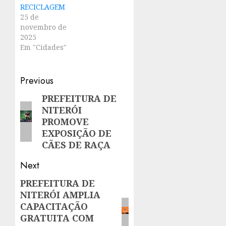
RECICLAGEM
25 de
novembro de
2025
Em "Cidades"
Post
Previous
navigation
PREFEITURA DE
Previous
NITERÓI
post:
PROMOVE
EXPOSIÇÃO DE
CÃES DE RAÇA
Next
PREFEITURA DE
Next
NITERÓI AMPLIA
post:
CAPACITAÇÃO
GRATUITA COM