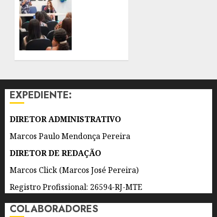
GONÇALO
NO RIO
REFORÇA
INNOVATION
AÇÕES
WEEK
DE
COMBATE
6 DE
AO
AGOSTO
TRABALHO
DE 2026
ESCRAVO
0
EXPEDIENTE:
6 DE
AGOSTO
DE 2026
DIRETOR ADMINISTRATIVO
0
Marcos Paulo Mendonça Pereira
DIRETOR DE REDAÇÃO
Marcos Click (Marcos José Pereira)
Registro Profissional: 26594-RJ-MTE
COLABORADORES