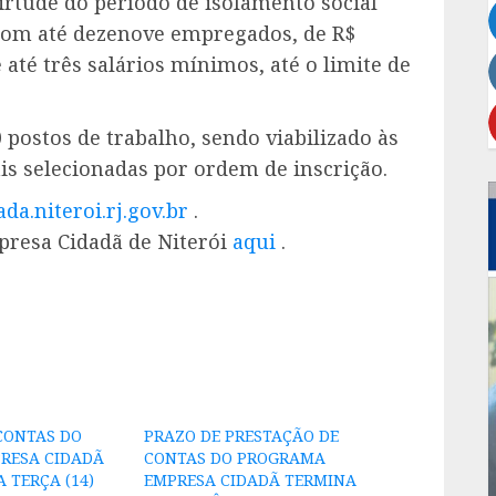
irtude do período de isolamento social
 com até dezenove empregados, de R$
até três salários mínimos, até o limite de
0 postos de trabalho, sendo viabilizado às
ais selecionadas por ordem de inscrição.
a.niteroi.rj.gov.br
.
presa Cidadã de Niterói
aqui
.
CONTAS DO
PRAZO DE PRESTAÇÃO DE
RESA CIDADÃ
CONTAS DO PROGRAMA
 TERÇA (14)
EMPRESA CIDADÃ TERMINA