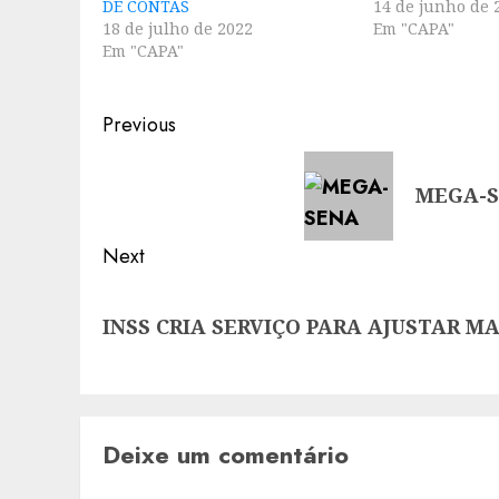
DE CONTAS
14 de junho de 
18 de julho de 2022
Em "CAPA"
Em "CAPA"
Post
Previous
navigation
Previous
MEGA-S
post:
Next
Next
INSS CRIA SERVIÇO PARA AJUSTAR M
post:
Deixe um comentário