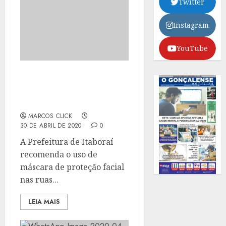
Twitter
Instagram
YouTube
ITABORAÍ RECOMENDA
USO DE MÁSCARA PARA
QUEM SAIR DE CASA
MARCOS CLICK
30 DE ABRIL DE 2020
0
A Prefeitura de Itaboraí
recomenda o uso de
máscara de proteção facial
nas ruas...
LEIA MAIS