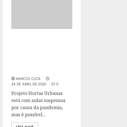
SECRETARIA DE
AGRICULTURA
DISPONIBILIZA
MATERIAL ONLINE
SOBRE COMO FAZER UMA
HORTA EM CASA
MARCOS CLICK
28 DE ABRIL DE 2020
0
Projeto Hortas Urbanas
está com aulas suspensas
por causa da pandemia,
mas é possível...