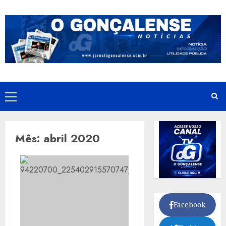
Skip
to
content
Primary
Menu
Mês:
abril 2020
Facebook