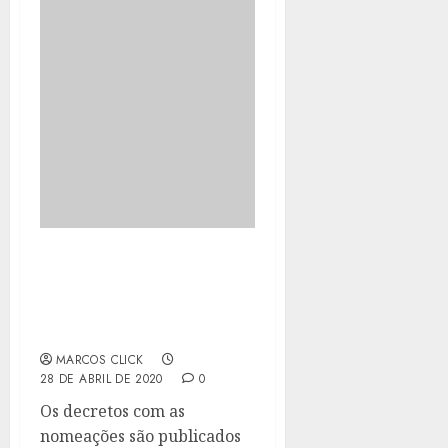
BOLSONARO NOMEIA
ANDRÉ MENDONÇA PARA
A JUSTIÇA E RAMAGEM
PARA A PF
MARCOS CLICK
28 DE ABRIL DE 2020
0
Os decretos com as
nomeações são publicados