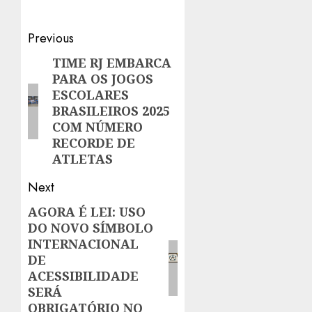
Post
Previous
navigation
TIME RJ EMBARCA
Previous
PARA OS JOGOS
post:
ESCOLARES
BRASILEIROS 2025
COM NÚMERO
RECORDE DE
ATLETAS
Next
AGORA É LEI: USO
Next
DO NOVO SÍMBOLO
post:
INTERNACIONAL
DE
ACESSIBILIDADE
SERÁ
OBRIGATÓRIO NO