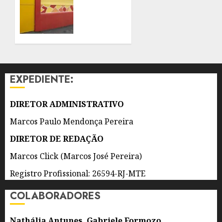
SUSPENDE
DE 2026
AULAS
0
NA
REDE
MUNICIPAL
DE
ENSINO
EXPEDIENTE:
NESTA
SEXTA-
FEIRA
DIRETOR ADMINISTRATIVO
(7)
Marcos Paulo Mendonça Pereira
7 DE
DIRETOR DE REDAÇÃO
AGOSTO
DE 2026
Marcos Click (Marcos José Pereira)
0
Registro Profissional: 26594-RJ-MTE
COLABORADORES
Nathália Antunes, Gabriele Formozo