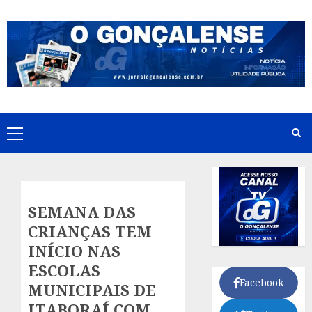
Skip
to
content
Primary
Menu
SEMANA DAS
CRIANÇAS TEM
INÍCIO NAS
ESCOLAS
Facebook
MUNICIPAIS DE
ITABORAÍ COM