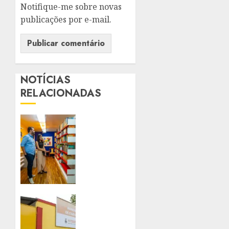
Notifique-me sobre novas
publicações por e-mail.
NOTÍCIAS
RELACIONADAS
SÃO
GONÇALO
GANHA
PRIMEIRA
BIBLIOTECA
COMUNITÁRIA
DA
CIDADE
PREFEITURA
DE
7 DE
NITERÓI
AGOSTO