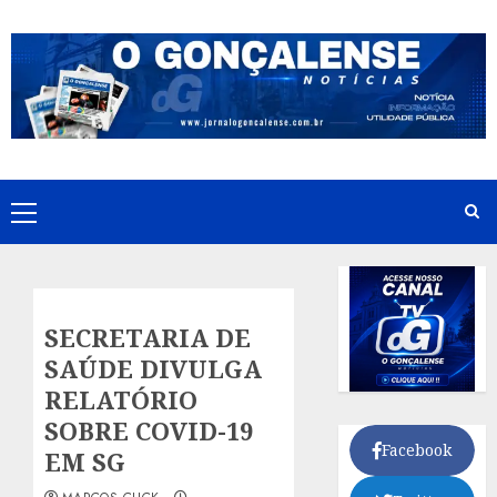
Skip
to
content
Primary
Menu
SECRETARIA DE
SAÚDE DIVULGA
RELATÓRIO
SOBRE COVID-19
Facebook
EM SG