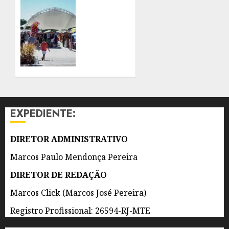
IMÓVEIS
SÃO
GONÇALO
6 DE
TERÁ
AGOSTO
SÁBADO
DE 2026
COM
0
PROGRAMAÇÃO
VARIADA
NO
PARQUE
RJ
EXPEDIENTE:
NOSSO
SONHO
DIRETOR ADMINISTRATIVO
6 DE
AGOSTO
Marcos Paulo Mendonça Pereira
DE 2026
0
DIRETOR DE REDAÇÃO
Marcos Click (Marcos José Pereira)
Registro Profissional: 26594-RJ-MTE