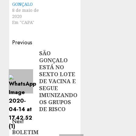
GONÇALO
8 de maio de
2020
Em "CAPA"
Post
Previous
navigation
SÃO
Previous
GONÇALO
post:
ESTÁ NO
SEXTO LOTE
DE VACINA E
SEGUE
IMUNIZANDO
OS GRUPOS
DE RISCO
Next
BOLETIM
Next