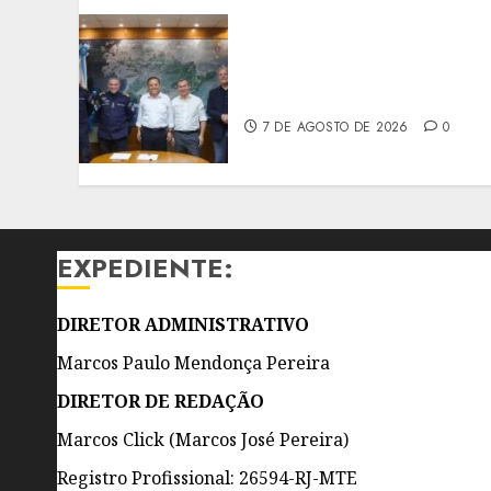
PREFEITO DE NITERÓI
RENOVA CONVÊNIO DO
PROEIS POR DOIS ANOS
7 DE AGOSTO DE 2026
0
EXPEDIENTE:
DIRETOR ADMINISTRATIVO
Marcos Paulo Mendonça Pereira
DIRETOR DE REDAÇÃO
Marcos Click (Marcos José Pereira)
Registro Profissional: 26594-RJ-MTE