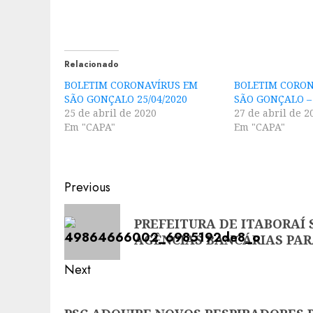
Relacionado
BOLETIM CORONAVÍRUS EM
BOLETIM CORON
SÃO GONÇALO 25/04/2020
SÃO GONÇALO – 
25 de abril de 2020
27 de abril de 2
Em "CAPA"
Em "CAPA"
Post
Previous
navigation
Previous
PREFEITURA DE ITABORAÍ
post:
AGÊNCIAS BANCÁRIAS PA
Next
Next