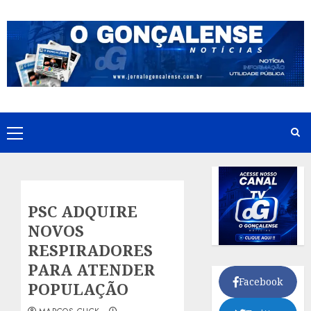
Skip
to
content
Primary
Menu
PSC ADQUIRE
NOVOS
RESPIRADORES
PARA ATENDER
Facebook
POPULAÇÃO