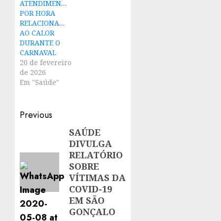
ATENDIMENTOS
POR HORA
RELACIONADOS
AO CALOR
DURANTE O
CARNAVAL
20 de fevereiro
de 2026
Em "Saúde"
Post
Previous
navigation
SAÚDE
Previous
DIVULGA
post:
RELATÓRIO
SOBRE
VÍTIMAS DA
COVID-19
EM SÃO
GONÇALO