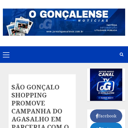
Skip
to
content
Primary
Menu
SÃO GONÇALO
SHOPPING
PROMOVE
CAMPANHA DO
Facebook
AGASALHO EM
PARCERIA COM O