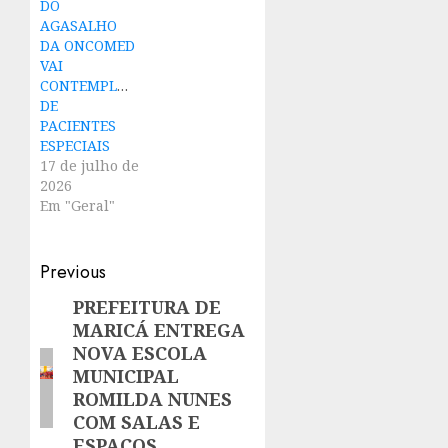
DO
AGASALHO
DA ONCOMED
VAI
CONTEMPLARASSOCIAÇÃO
DE
PACIENTES
ESPECIAIS
17 de julho de
2026
Em "Geral"
Post
Previous
navigation
PREFEITURA DE
Previous
MARICÁ ENTREGA
post:
NOVA ESCOLA
MUNICIPAL
ROMILDA NUNES
COM SALAS E
ESPAÇOS