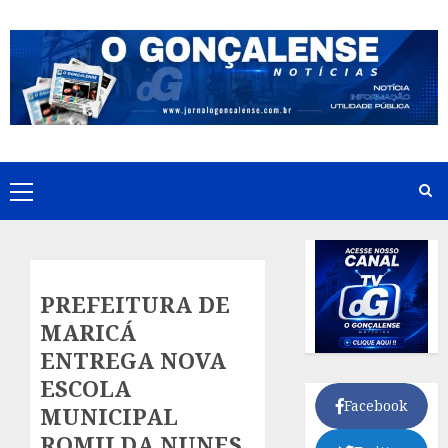
Skip
to
content
Primary
Menu
PREFEITURA DE
MARICÁ
ENTREGA NOVA
ESCOLA
Facebook
MUNICIPAL
ROMILDA NUNES