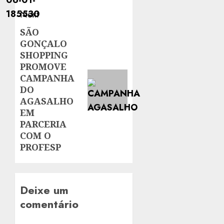
Next
SÃO
Next
GONÇALO
post:
SHOPPING
PROMOVE
CAMPANHA
DO
AGASALHO
EM
PARCERIA
COM O
PROFESP
Deixe um
comentário