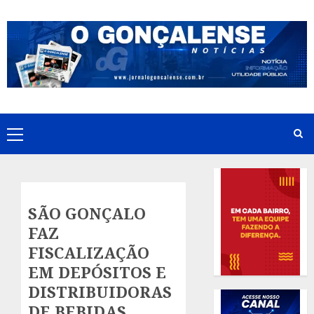
Skip
to
content
Primary
Menu
SÃO GONÇALO
FAZ
FISCALIZAÇÃO
EM DEPÓSITOS E
DISTRIBUIDORAS
DE BEBIDAS