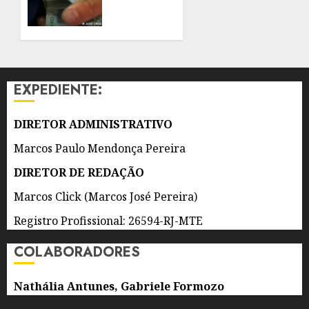
OPERAR
EM
HOJE
TODO
O
10 DE
AGOSTO
ESTADO
DE 2026
0
EXPEDIENTE:
10 DE
AGOSTO
DE 2026
DIRETOR ADMINISTRATIVO
0
Marcos Paulo Mendonça Pereira
DIRETOR DE REDAÇÃO
Marcos Click (Marcos José Pereira)
Registro Profissional: 26594-RJ-MTE
COLABORADORES
Nathália Antunes, Gabriele Formozo