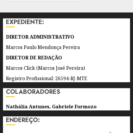
CONSTRUINDO
A
CARREIRA
EXPEDIENTE:
ENTRE
A
EUROPA,
DIRETOR ADMINISTRATIVO
OS
Marcos Paulo Mendonça Pereira
ESTADOS
UNIDOS
DIRETOR DE REDAÇÃO
E A
Marcos Click (Marcos José Pereira)
AMÉRICA
LATINA
Registro Profissional: 26594-RJ-MTE
CANTANDO
A
COLABORADORES
CULTURA
POPULAR
Nathália Antunes, Gabriele Formozo
BRASILEIRA
ENDEREÇO:
7 DE
AGOSTO
DE 2026