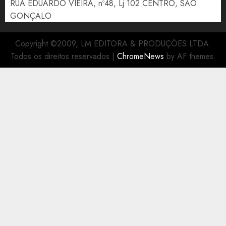
RUA EDUARDO VIEIRA, nº48, Lj 102 CENTRO, SÃO
0
GONÇALO
Copyright ©2009, LM EDITORA & PRODUÇÕES LTDA.
Todos os direitos reservados
|
ChromeNews
by AF themes.