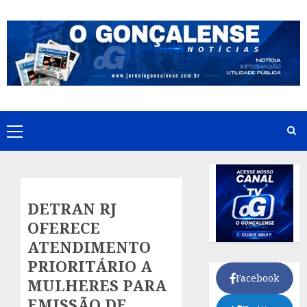
Skip
to
content
Primary
Menu
DETRAN RJ
OFERECE
ATENDIMENTO
PRIORITÁRIO A
Facebook
MULHERES PARA
EMISSÃO DE