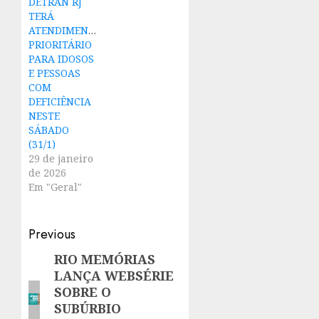
DETRAN RJ
TERÁ
ATENDIMENTO
PRIORITÁRIO
PARA IDOSOS
E PESSOAS
COM
DEFICIÊNCIA
NESTE
SÁBADO
(31/1)
29 de janeiro
de 2026
Em "Geral"
Post
Previous
navigation
RIO MEMÓRIAS
Previous
LANÇA WEBSÉRIE
post:
SOBRE O
SUBÚRBIO