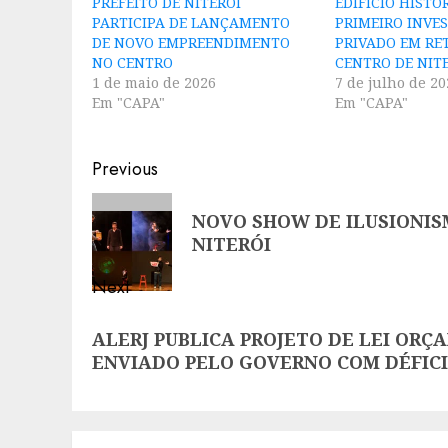
PREFEITO DE NITERÓI
EDIFÍCIO HISTÓ
PARTICIPA DE LANÇAMENTO
PRIMEIRO INVE
DE NOVO EMPREENDIMENTO
PRIVADO EM RE
NO CENTRO
CENTRO DE NIT
1 de maio de 2026
7 de julho de 20
Em "CAPA"
Em "CAPA"
Post
Previous
navigation
Previous
NOVO SHOW DE ILUSIONIS
post:
NITERÓI
Next
Next
ALERJ PUBLICA PROJETO DE LEI ORÇ
post:
ENVIADO PELO GOVERNO COM DÉFICIT