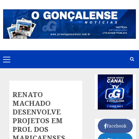
Skip
to
content
Primary
Menu
RENATO
MACHADO
DESENVOLVE
PROJETOS EM
Facebook
PROL DOS
MARICAENSES