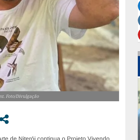
z. Foto/Divulgação
te de Niterói continua o Projeto Vivendo