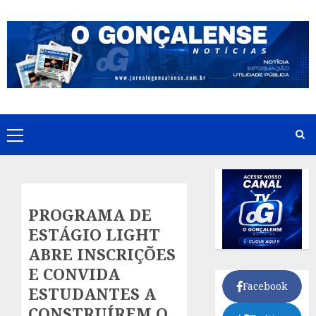
Skip
to
content
Primary
Menu
PROGRAMA DE
ESTÁGIO LIGHT
ABRE INSCRIÇÕES
E CONVIDA
Facebook
ESTUDANTES A
CONSTRUÍREM O