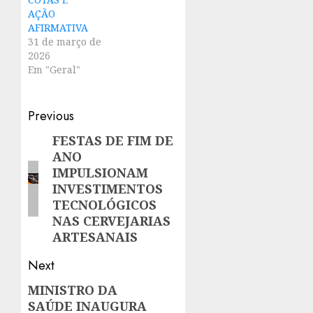
AÇÃO
AFIRMATIVA
31 de março de
2026
Em "Geral"
Post
Previous
navigation
FESTAS DE FIM DE
Previous
ANO
post:
IMPULSIONAM
INVESTIMENTOS
TECNOLÓGICOS
NAS CERVEJARIAS
ARTESANAIS
Next
MINISTRO DA
Next
SAÚDE INAUGURA
post: