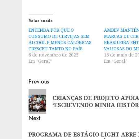
Relacionado
ENTENDA POR QUE O
AMBEV MANTÉ
CONSUMO DE CERVEJAS SEM
MARCAS DE CER
ÁLCOOL E MENOS CALÓRICAS
BRASILEIRA ENT
CRESCEU TANTO NO PAÍS
VALIOSAS DO 
6 de novembro de 2025
16 de maio de 2
Em "Geral"
Em "Geral"
Post
Previous
navigation
Previous
CRIANÇAS DE PROJETO APOI
post:
‘ESCREVENDO MINHA HISTÓR
Next
Next
PROGRAMA DE ESTÁGIO LIGHT ABRE 
post: