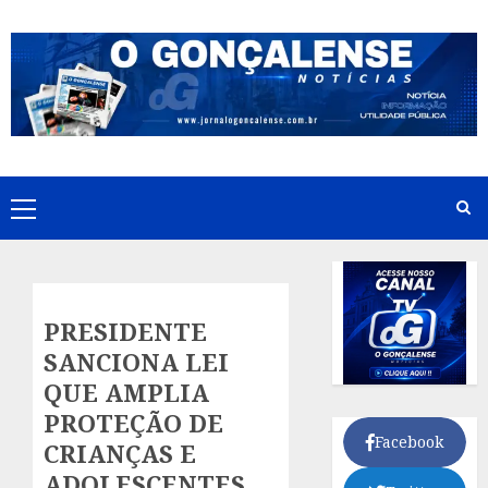
Skip
to
content
Primary
Menu
PRESIDENTE
SANCIONA LEI
QUE AMPLIA
PROTEÇÃO DE
Facebook
CRIANÇAS E
ADOLESCENTES