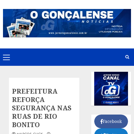
Skip
to
content
Primary
Menu
PREFEITURA
REFORÇA
SEGURANÇA NAS
RUAS DE RIO
Facebook
BONITO