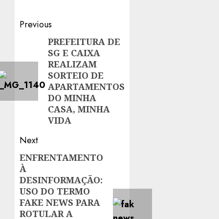
Post
Previous
navigation
PREFEITURA DE
Previous
SG E CAIXA
post:
REALIZAM
SORTEIO DE
APARTAMENTOS
DO MINHA
CASA, MINHA
VIDA
Next
ENFRENTAMENTO
Next
À
post:
DESINFORMAÇÃO:
USO DO TERMO
FAKE NEWS PARA
ROTULAR A