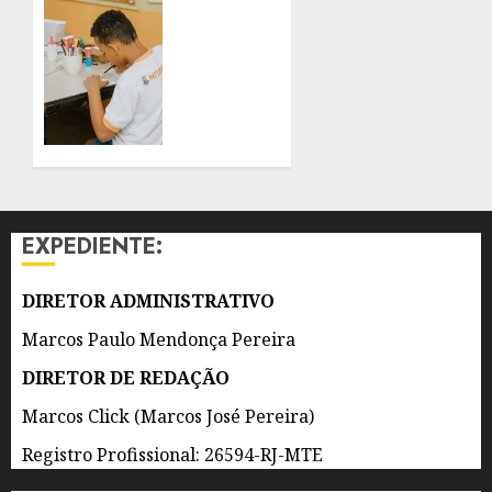
SEXUAL
REDE
CONTRA
MUNICIPAL
CRIANÇAS
DE
E
NITERÓI
ADOLESCENTES
GANHA
REFORÇO
8 DE
DE 300
AGOSTO
AGENTES
DE 2026
DE
0
APOIO
EXPEDIENTE:
ESCOLAR
8 DE
DIRETOR ADMINISTRATIVO
AGOSTO
DE 2026
Marcos Paulo Mendonça Pereira
0
DIRETOR DE REDAÇÃO
Marcos Click (Marcos José Pereira)
Registro Profissional: 26594-RJ-MTE