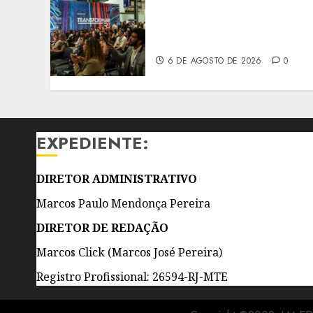
PREVENÇÃO DE
DESASTRES EM PAUTA NO
RIO INNOVATION WEEK
6 DE AGOSTO DE 2026
0
EXPEDIENTE:
DIRETOR ADMINISTRATIVO
Marcos Paulo Mendonça Pereira
DIRETOR DE REDAÇÃO
Marcos Click (Marcos José Pereira)
Registro Profissional: 26594-RJ-MTE