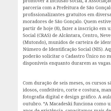
promover a inclusão social, a Associaçã
parceria com a Prefeitura de São Gonçal
profissionalizantes gratuitos em diversa
moradores de São Gonçalo. Quem estive
partir de hoje (8), fazer a inscrição em
Social (CRAS) de Alcântara, Centro, Nev
(Mutondo), munidos de carteira de ident
Número de Identificação Social (NIS). 
poderão solicitar o Cadastro Único no m
disponíveis enquanto durarem as vagas
Com duração de seis meses, os cursos sã
idosos, confeiteiro, corte e costura, ma
fotografia digital e design gráfico. A au
outubro. “A Macadeski funciona como u
anos de existência, capacitamos mais d