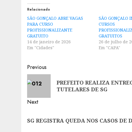
Relacionado
SÃO GONÇALO ABRE VAGAS
SÃO GONÇALO I
PARA CURSO
CURSOS
PROFISSIONALIZANTE
PROFISSIONALI
GRATUITO
GRATUITOS
14 de janeiro de 2026
26 de julho de 
Em "Cidades"
Em "CAPA"
Post
Previous
navigation
Previous
PREFEITO REALIZA ENTRE
post:
TUTELARES DE SG
Next
Next
SG REGISTRA QUEDA NOS CASOS DE 
post: