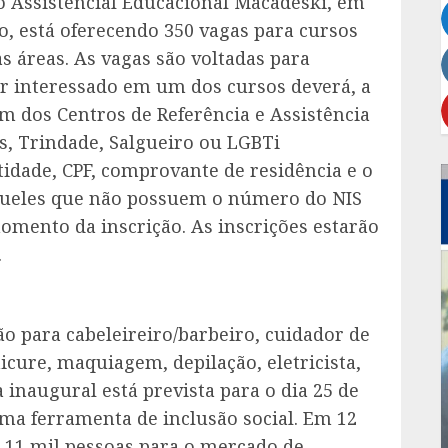
o Assistencial Educacional Macadeski, em
o, está oferecendo 350 vagas para cursos
s áreas. As vagas são voltadas para
r interessado em um dos cursos deverá, a
 um dos Centros de Referência e Assistência
es, Trindade, Salgueiro ou LGBTi
idade, CPF, comprovante de residência e o
Aqueles que não possuem o número do NIS
omento da inscrição. As inscrições estarão
.
o para cabeleireiro/barbeiro, cuidador de
nicure, maquiagem, depilação, eletricista,
la inaugural está prevista para o dia 25 de
ma ferramenta de inclusão social. Em 12
e 11 mil pessoas para o mercado de