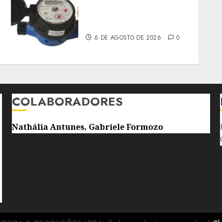
HIDRÔMETROS DEVERÃO
SER INSTALADOS NO
INTERIOR DOS IMÓVEIS
6 DE AGOSTO DE 2026
0
COLABORADORES
Nathália Antunes, Gabriele Formozo