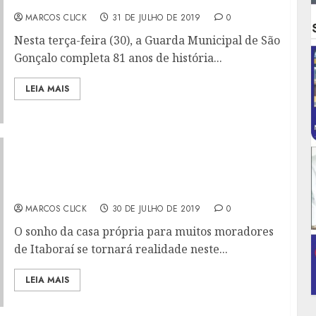
ATUANDO NA PROTEÇÃO PREVENTIVA
MARCOS CLICK
31 DE JULHO DE 2019
0
Nesta terça-feira (30), a Guarda Municipal de São
Gonçalo completa 81 anos de história...
LEIA MAIS
BENEFICIÁRIOS DO PROGRAMA MINHA CASA
MINHA VIDA DE ITABORAÍ RECEBERÃO AS
CHAVES DA CASA PRÓPRIA NESTE SÁBADO
MARCOS CLICK
30 DE JULHO DE 2019
0
O sonho da casa própria para muitos moradores
de Itaboraí se tornará realidade neste...
LEIA MAIS