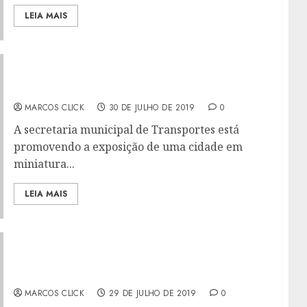
LEIA MAIS
TRANSPORTES PROMOVE EXPOSIÇÃO DE
CIDADE EM MINIATURA AOS RODOVIÁRIOS
MARCOS CLICK
30 DE JULHO DE 2019
0
A secretaria municipal de Transportes está
promovendo a exposição de uma cidade em
miniatura...
LEIA MAIS
RESTAURANTE CIDADÃO DE NITERÓI SERVE
MAIS DE 1 MILHÃO DE REFEIÇÕES EM DOIS
ANOS
MARCOS CLICK
29 DE JULHO DE 2019
0