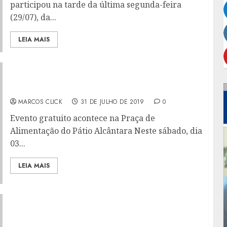
participou na tarde da última segunda-feira
(29/07), da...
LEIA MAIS
SÁBADO É DIA DE ‘A MENINA CURIOSA’ NO
TEATRINHO NO PÁTIO
MARCOS CLICK
31 DE JULHO DE 2019
0
Evento gratuito acontece na Praça de
Alimentação do Pátio Alcântara Neste sábado, dia
03...
LEIA MAIS
GM DE SÃO GONÇALO COMPLETA 81 ANOS