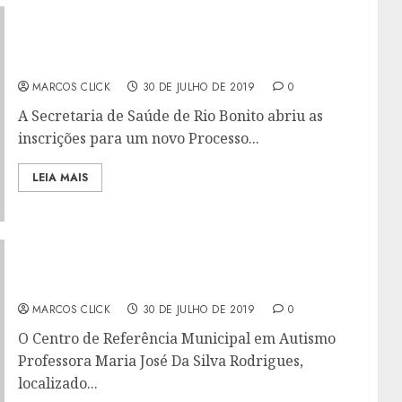
RIO BONITO REALIZA NOVO PROCESSO
SELETIVO NA ÁREA DE SAÚDE
MARCOS CLICK
30 DE JULHO DE 2019
0
A Secretaria de Saúde de Rio Bonito abriu as
inscrições para um novo Processo...
LEIA MAIS
CENTRO DE REFERÊNCIA EM AUTISMO SE
PREPARA PARA RECEBER OS NOVOS ALUNOS
MARCOS CLICK
30 DE JULHO DE 2019
0
O Centro de Referência Municipal em Autismo
Professora Maria José Da Silva Rodrigues,
localizado...