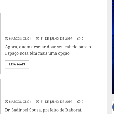
ESPAÇO ROSA FECHA PARCERIA COM
CENTRO DE ONCOLOGIA EM RIO BONITO
PARA COLETA DE CABELOS
MARCOS CLICK
31 DE JULHO DE 2019
0
Agora, quem desejar doar seu cabelo para o
Espaço Rosa têm mais uma opção....
LEIA MAIS
PREFEITO DR. SADINOEL PARTICIPOU DE CPI
ENTRE PETROBRAS, MINISTÉRIO PÚBLICO,
ALERJ E GOVERNO DO ESTADO
MARCOS CLICK
31 DE JULHO DE 2019
0
Dr. Sadinoel Souza, prefeito de Itaboraí,