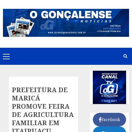
Skip
to
content
Primary
Menu
PREFEITURA DE
MARICÁ
PROMOVE FEIRA
DE AGRICULTURA
Facebook
FAMILIAR EM
ITAIPUAÇU