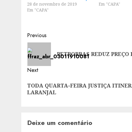
28 de novembro de 2019
Em "CAPA"
Em "CAPA"
Post
Previous
navigation
Previous
PETROBRAS REDUZ PREÇO 
post:
Next
Next
TODA QUARTA-FEIRA JUSTIÇA ITINE
post:
LARANJAL
Deixe um comentário