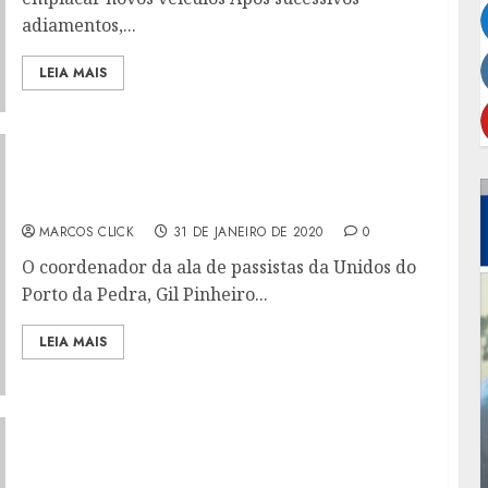
adiamentos,...
LEIA MAIS
PORTO DA PEDRA TAMBÉM TEM PASSISTAS
PLUS SIZE
MARCOS CLICK
31 DE JANEIRO DE 2020
0
O coordenador da ala de passistas da Unidos do
Porto da Pedra, Gil Pinheiro...
LEIA MAIS
DIA D DA CAMPANHA DE VACINAÇÃO
CONTRA O SARAMPO EM SÃO GONÇALO
ACONTECE NESTE SÁBADO