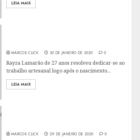
LEIA MAIS
LIDERA MULHER IMPULSIONA NEGÓCIO DE
EMPREENDEDORA GONÇALENSE
MARCOS CLICK
30 DE JANEIRO DE 2020
0
Rayza Lamarão de 27 anos resolveu dedicar-se ao
trabalho artesanal logo após o nascimento...
LEIA MAIS
BRASIL TEM TRÊS CASOS SUSPEITOS DE
CORONAVÍRUS, DIZ MINISTRO
MARCOS CLICK
29 DE JANEIRO DE 2020
0