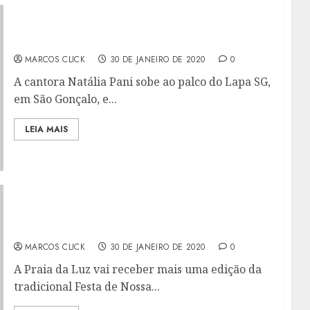
HOJE TEM VÁRIOS RITMOS NO LAPA SG
MARCOS CLICK
30 DE JANEIRO DE 2020
0
A cantora Natália Pani sobe ao palco do Lapa SG,
em São Gonçalo, e...
LEIA MAIS
HOMENAGEM À NOSSA SENHORA DA LUZ EM
CAPELA HISTÓRICA
MARCOS CLICK
30 DE JANEIRO DE 2020
0
A Praia da Luz vai receber mais uma edição da
tradicional Festa de Nossa...