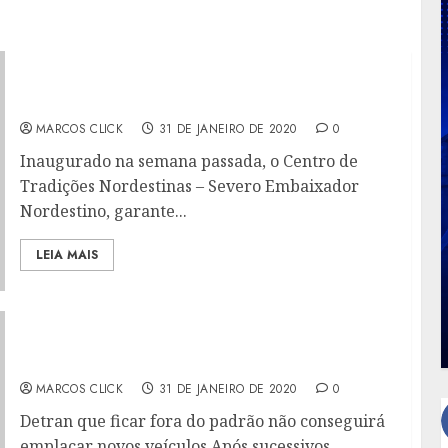
FEIRA NORDESTINA DE SÃO GONÇALO TERÁ
ATRAÇÕES DE SEXTA A DOMINGO
MARCOS CLICK
31 DE JANEIRO DE 2020
0
Inaugurado na semana passada, o Centro de
Tradições Nordestinas – Severo Embaixador
Nordestino, garante...
LEIA MAIS
PLACAS COM PADRÃO DO MERCOSUL
ENTRAM EM VIGOR EM TODO O PAÍS
MARCOS CLICK
31 DE JANEIRO DE 2020
0
Detran que ficar fora do padrão não conseguirá
emplacar novos veículos Após sucessivos