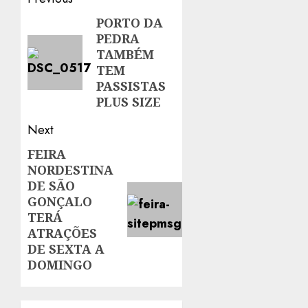
Post
navigation
PORTO DA
Previous
PEDRA
post:
TAMBÉM
TEM
PASSISTAS
PLUS SIZE
Next
FEIRA
Next
NORDESTINA
post:
DE SÃO
GONÇALO
TERÁ
ATRAÇÕES
DE SEXTA A
DOMINGO