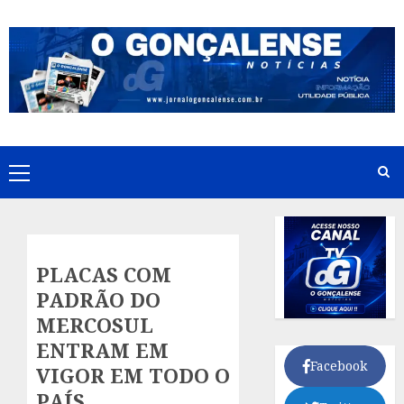
Skip
to
content
Primary
Menu
PLACAS COM
PADRÃO DO
MERCOSUL
ENTRAM EM
Facebook
VIGOR EM TODO O
PAÍS