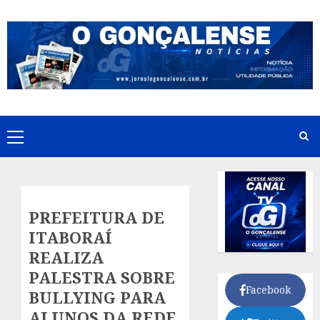
Skip
to
content
Primary
Menu
PREFEITURA DE
ITABORAÍ
REALIZA
PALESTRA SOBRE
Facebook
BULLYING PARA
ALUNOS DA REDE