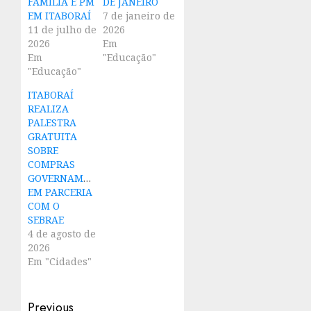
FAMÍLIA E PM
DE JANEIRO
EM ITABORAÍ
7 de janeiro de
11 de julho de
2026
2026
Em
Em
"Educação"
"Educação"
ITABORAÍ
REALIZA
PALESTRA
GRATUITA
SOBRE
COMPRAS
GOVERNAMENTAIS
EM PARCERIA
COM O
SEBRAE
4 de agosto de
2026
Em "Cidades"
Post
Previous