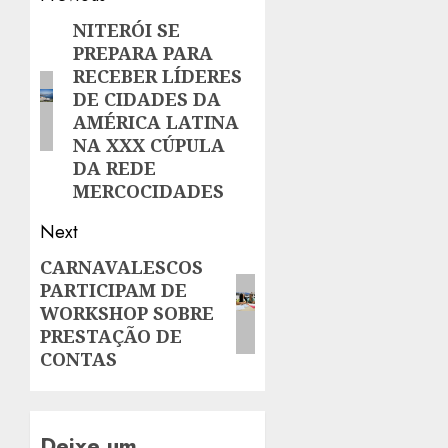
navigation
NITERÓI SE
Previous
PREPARA PARA
post:
RECEBER LÍDERES
DE CIDADES DA
AMÉRICA LATINA
NA XXX CÚPULA
DA REDE
MERCOCIDADES
Next
CARNAVALESCOS
Next
PARTICIPAM DE
post:
WORKSHOP SOBRE
PRESTAÇÃO DE
CONTAS
Deixe um