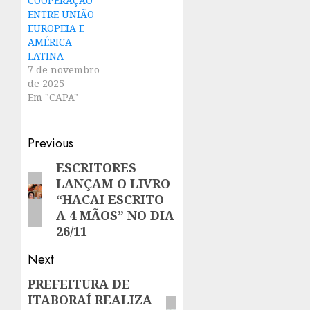
COOPERAÇÃO
ENTRE UNIÃO
EUROPEIA E
AMÉRICA
LATINA
7 de novembro
de 2025
Em "CAPA"
Post
Previous
navigation
ESCRITORES
Previous
LANÇAM O LIVRO
post:
“HACAI ESCRITO
A 4 MÃOS” NO DIA
26/11
Next
PREFEITURA DE
Next
ITABORAÍ REALIZA
post: