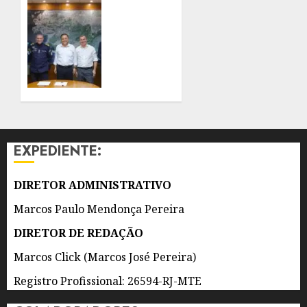
À
PREFEITO
PREVISÃO
DE
DE
NITERÓI
VENTOS
RENOVA
FORTES
CONVÊNIO
DO
7 DE
PROEIS
AGOSTO
POR
DE 2026
DOIS
0
ANOS
EXPEDIENTE:
7 DE
AGOSTO
DIRETOR ADMINISTRATIVO
DE 2026
0
Marcos Paulo Mendonça Pereira
DIRETOR DE REDAÇÃO
Marcos Click (Marcos José Pereira)
Registro Profissional: 26594-RJ-MTE