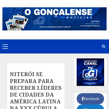
Skip
to
content
Primary
Menu
NITERÓI SE
PREPARA PARA
RECEBER LÍDERES
DE CIDADES DA
Facebook
AMÉRICA LATINA
NA XXX CÚPULA