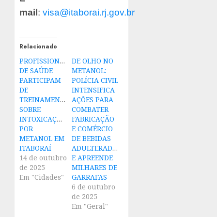
mail
:
visa@itaborai.rj.gov.br
Relacionado
PROFISSIONAIS
DE OLHO NO
DE SAÚDE
METANOL:
PARTICIPAM
POLÍCIA CIVIL
DE
INTENSIFICA
TREINAMENTO
AÇÕES PARA
SOBRE
COMBATER
INTOXICAÇÃO
FABRICAÇÃO
POR
E COMÉRCIO
METANOL EM
DE BEBIDAS
ITABORAÍ
ADULTERADAS
14 de outubro
E APREENDE
de 2025
MILHARES DE
Em "Cidades"
GARRAFAS
6 de outubro
de 2025
Em "Geral"