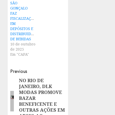
SÃO
GONÇALO
FAZ
FISCALIZAÇÃO
EM
DEPÓSITOS E
DISTRIBUIDORAS
DE BEBIDAS
10 de outubro
de 2025
Em "CAPA"
Post
Previous
navigation
NO RIO DE
Previous
JANEIRO, DLK
post:
MODAS PROMOVE
BAZAR
BENEFICENTE E
OUTRAS AÇÕES EM