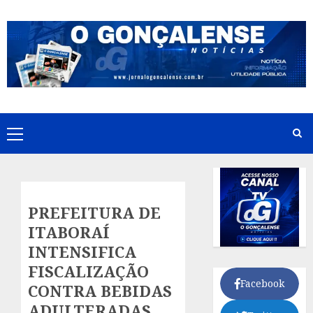
Skip
to
content
Primary
Menu
PREFEITURA DE
ITABORAÍ
INTENSIFICA
FISCALIZAÇÃO
Facebook
CONTRA BEBIDAS
ADULTERADAS