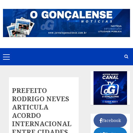
Skip
to
content
Primary
Menu
PREFEITO
RODRIGO NEVES
ARTICULA
ACORDO
Facebook
INTERNACIONAL
ENTRE CIDADES