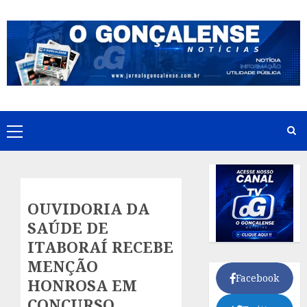
Skip
to
content
Primary
Menu
OUVIDORIA DA
SAÚDE DE
ITABORAÍ RECEBE
MENÇÃO
Facebook
HONROSA EM
CONCURSO