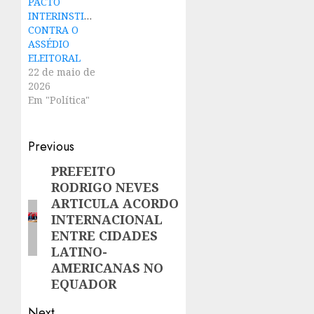
PACTO
INTERINSTITUCIONAL
CONTRA O
ASSÉDIO
ELEITORAL
22 de maio de
2026
Em "Política"
Post
Previous
navigation
PREFEITO
Previous
RODRIGO NEVES
post:
ARTICULA ACORDO
INTERNACIONAL
ENTRE CIDADES
LATINO-
AMERICANAS NO
EQUADOR
Next